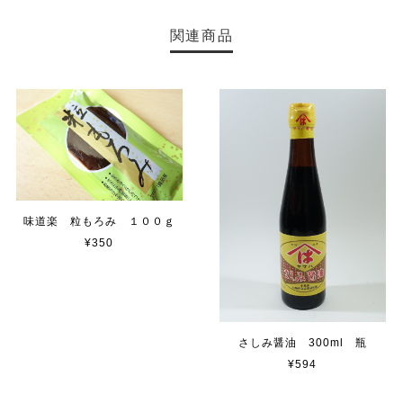
関連商品
味道楽 粒もろみ １００ｇ
¥350
さしみ醤油 300ml 瓶
¥594