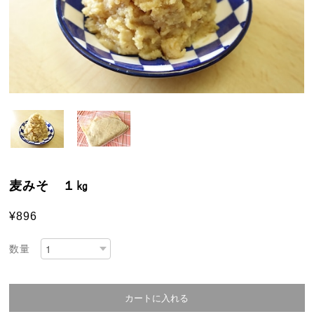
麦みそ １㎏
¥896
数量