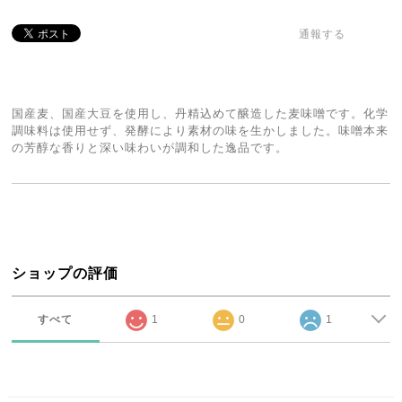
通報する
国産麦、国産大豆を使用し、丹精込めて醸造した麦味噌です。化学
調味料は使用せず、発酵により素材の味を生かしました。味噌本来
の芳醇な香りと深い味わいが調和した逸品です。
ショップの評価
すべて
1
0
1