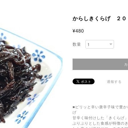
からしきくらげ ２０
¥480
数量
通報する
■ピリッと辛い唐辛子味で豊か
げ
甘辛く味付けした「きくらげ
ぷりぷりとした食感が特徴の